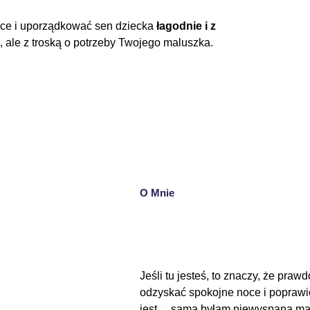
ce i uporządkować sen dziecka
łagodnie i
z
i, ale z troską o potrzeby Twojego maluszka.
O Mnie
Jeśli tu jesteś, to znaczy, że pr
odzyskać spokojne noce i poprawi
jest… sama byłam niewyspaną ma