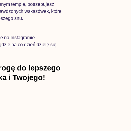
snym tempie, potrzebujesz
prawdzonych wskazówek, które
pszego snu.
ie na Instagramie
zie na co dzień dzielę się
rogę do lepszego
ka i Twojego!