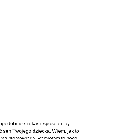
awdopodobnie szukasz sposobu, by
ć sen Twojego dziecka. Wiem, jak to
mą niemowlaka. Pamiętam te noce –