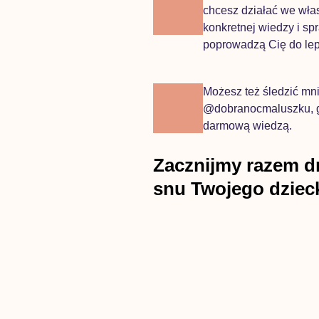
chcesz działać we wła
konkretnej wiedzy i s
poprowadzą Cię do le
Możesz też śledzić mn
@dobranocmaluszku, gd
darmową wiedzą.
Zacznijmy razem d
snu Twojego dziec