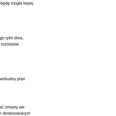
 będę mogła lepiej
o rytm dnia,
na rozmowie
widualny plan
zać zmiany we
em dostosowanym