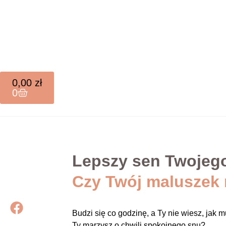
0,00
zł
0
Lepszy sen Twojego
Czy Twój maluszek 
Budzi się co godzinę, a Ty nie wiesz, jak
Ty marzysz o chwili spokojnego snu?